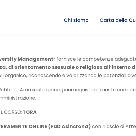
Chi siamo
Carta della Qu
DIVERSITY MANAGEMENT
versity Management
” fornisce le competenze adeguat
a, di orientamento sessuale o religioso all’interno d
ll’organico, riconoscendo e valorizzando le potenziali diver
Pubblica Amministrazione, puoi acquistare i nostri corsi a
mministrazione.
L CORSO:
1 ORA
ERAMENTE ON LINE (FaD Asincrona)
con rilascio di Att